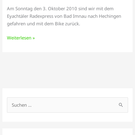
Am Sonntag den 3. Oktober 2010 sind wir mit dem
Eyachtäler Radexpress von Bad Imnau nach Hechingen
gefahren und mit dem Bike zurück.
Weiterlesen »
A
r
S
c
u
h
c
i
h