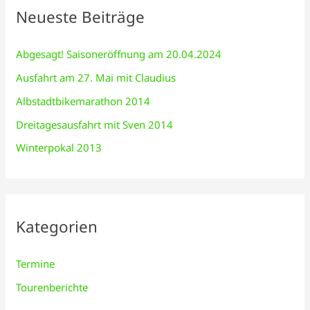
v
Neueste Beiträge
e
n
Abgesagt! Saisoneröffnung am 20.04.2024
n
Ausfahrt am 27. Mai mit Claudius
a
c
Albstadtbikemarathon 2014
h
Dreitagesausfahrt mit Sven 2014
:
Winterpokal 2013
Kategorien
Termine
Tourenberichte