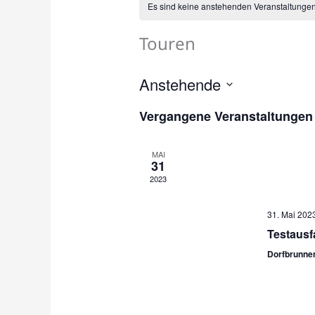
Es sind keine anstehenden Veranstaltunge
Touren
Anstehende
D
Vergangene Veranstaltungen
a
t
MAI
u
31
m
2023
w
31. Mai 202
ä
Testausf
h
Dorfbrunne
l
e
n
.